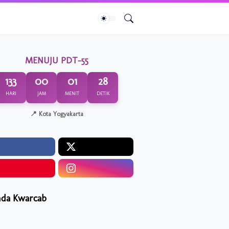
MENUJU PDT-55
133
00
01
27
HARI
JAM
MENIT
DETIK
📍 Kota Yogyakarta
da Kwarcab