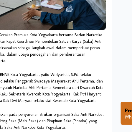
Gerakan Pramuka Kota Yogyakarta bersama Badan Narkotika
ar Rapat Koordinasi Pembentukan Satuan Karya (Saka) Anti
ilaksanakan sebagai langkah awal dalam memperkuat peran
uka, dalam upaya pencegahan dan pemberantasan
rta.
 BNNK Kota Yogyakarta, yaitu Widyastuti, S.Pd. selaku
.Pd.selaku Penggerak Swadaya Masyarakat Ahli Pertama, dan
nyuluh Narkoba Ahli Pertama. Sementara dari Kwarcab Kota
laku Sekretaris Kwarcab Kota Yogyakarta, Kak Fitri Haryanti
ta Kak Dwi Maryadi selaku staf Kwarcab Kota Yogyakarta.
skan pada penyusunan struktur organisasi Saka Anti Narkoba,
mbing Saka (Mabi Saka) dan Pimpinan Saka (Pinsaka) yang
la Saka Anti Narkoba Kota Yogyakarta.