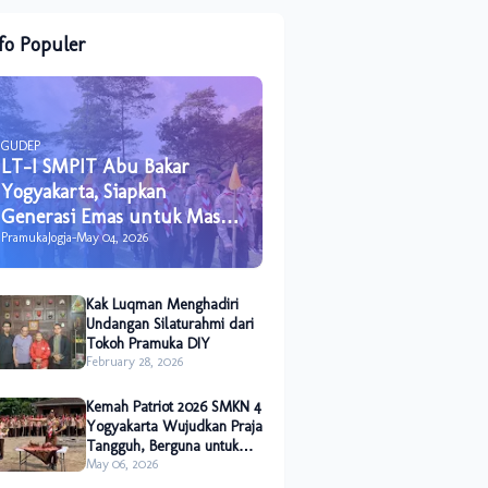
fo Populer
GUDEP
LT-I SMPIT Abu Bakar
Yogyakarta, Siapkan
Generasi Emas untuk Masa
Depan
PramukaJogja
-
May 04, 2026
Kak Luqman Menghadiri
Undangan Silaturahmi dari
Tokoh Pramuka DIY
February 28, 2026
Kemah Patriot 2026 SMKN 4
Yogyakarta Wujudkan Praja
Tangguh, Berguna untuk
Sesama dan Alam
May 06, 2026