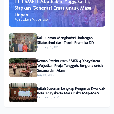
LT-I SMPIT Abu Bakar Yogyakarta,
Siapkan Generasi Emas untuk Masa
Depan
PramukaJogja
-
May 04, 2026
Kak Luqman Menghadiri Undangan
Silaturahmi dari Tokoh Pramuka DIY
February 28, 2026
Kemah Patriot 2026 SMKN 4 Yogyakarta
Wujudkan Praja Tangguh, Berguna untuk
Sesama dan Alam
May 06, 2026
Inilah Susunan Lengkap Pengurus Kwarcab
Kota Yogyakarta Masa Bakti 2025–2030
February 11, 2026