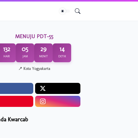
MENUJU PDT-55
132
05
29
14
HARI
JAM
MENIT
DETIK
📍 Kota Yogyakarta
da Kwarcab