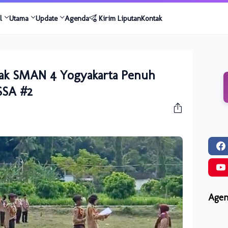
l
Utama
Update
Agenda
Kirim Liputan
Kontak
egak SMAN 4 Yogyakarta Penuh
SSA #2
Agen