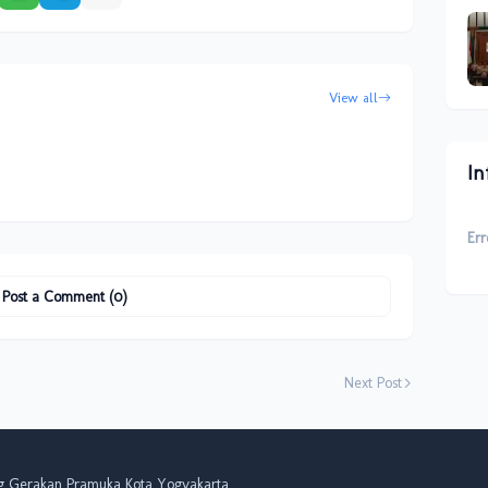
View all
In
Err
Post a Comment (0)
Next Post
g Gerakan Pramuka Kota Yogyakarta