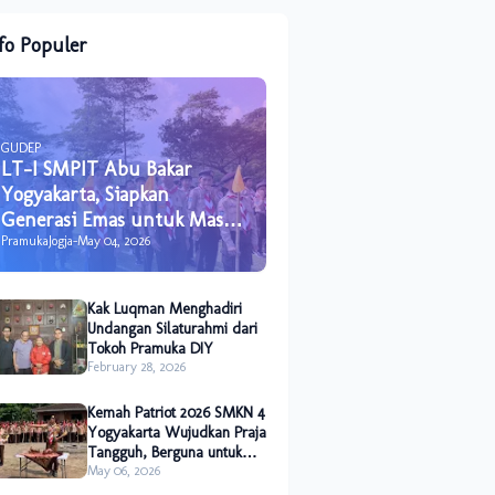
fo Populer
GUDEP
LT-I SMPIT Abu Bakar
Yogyakarta, Siapkan
Generasi Emas untuk Masa
Depan
PramukaJogja
-
May 04, 2026
Kak Luqman Menghadiri
Undangan Silaturahmi dari
Tokoh Pramuka DIY
February 28, 2026
Kemah Patriot 2026 SMKN 4
Yogyakarta Wujudkan Praja
Tangguh, Berguna untuk
Sesama dan Alam
May 06, 2026