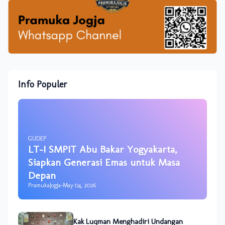
Info Populer
GUDEP
LT-I SMPIT Abu Bakar Yogyakarta,
Siapkan Generasi Emas untuk Masa
Depan
PramukaJogja
-
May 04, 2026
Kak Luqman Menghadiri Undangan