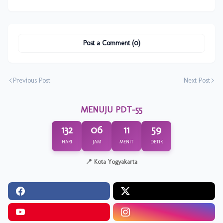
Post a Comment (0)
Previous Post
Next Post
MENUJU PDT-55
132
06
11
58
HARI
JAM
MENIT
DETIK
📍 Kota Yogyakarta