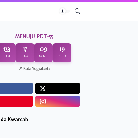
MENUJU PDT-55
133
17
09
19
HARI
JAM
MENIT
DETIK
📍 Kota Yogyakarta
da Kwarcab