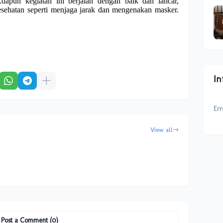
dapun kegiatan ini berjalan dengan baik dan lancar,
esehatan seperti menjaga jarak dan mengenakan masker.
In
Err
View all
Post a Comment (0)