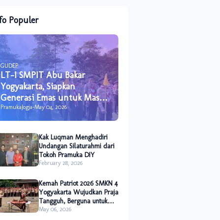
fo Populer
GUDEP
LT-I SMPIT Abu Bakar
Yogyakarta, Siapkan
Generasi Emas untuk Masa
Depan
PramukaJogja
-
May 04, 2026
Kak Luqman Menghadiri
Undangan Silaturahmi dari
Tokoh Pramuka DIY
February 28, 2026
Kemah Patriot 2026 SMKN 4
Yogyakarta Wujudkan Praja
Tangguh, Berguna untuk
Sesama dan Alam
May 06, 2026