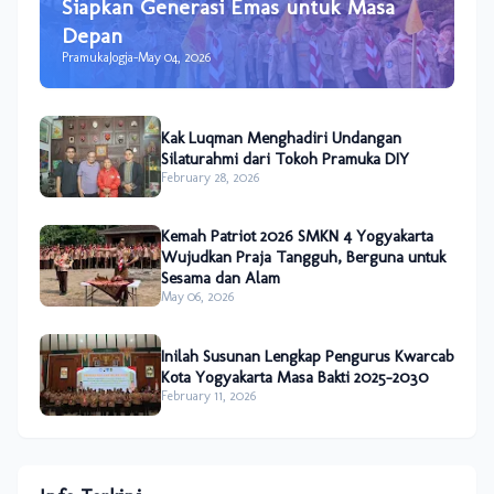
Siapkan Generasi Emas untuk Masa
Depan
PramukaJogja
-
May 04, 2026
Kak Luqman Menghadiri Undangan
Silaturahmi dari Tokoh Pramuka DIY
February 28, 2026
Kemah Patriot 2026 SMKN 4 Yogyakarta
Wujudkan Praja Tangguh, Berguna untuk
Sesama dan Alam
May 06, 2026
Inilah Susunan Lengkap Pengurus Kwarcab
Kota Yogyakarta Masa Bakti 2025–2030
February 11, 2026