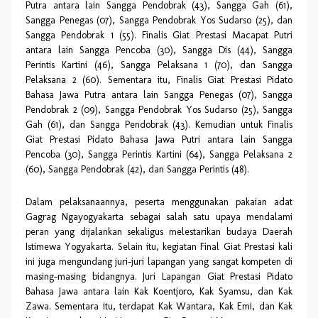
Putra antara lain Sangga Pendobrak (43), Sangga Gah (61),
Sangga Penegas (07), Sangga Pendobrak Yos Sudarso (25), dan
Sangga Pendobrak 1 (55). Finalis Giat Prestasi Macapat Putri
antara lain Sangga Pencoba (30), Sangga Dis (44), Sangga
Perintis Kartini (46), Sangga Pelaksana 1 (70), dan Sangga
Pelaksana 2 (60). Sementara itu, Finalis Giat Prestasi Pidato
Bahasa Jawa Putra antara lain Sangga Penegas (07), Sangga
Pendobrak 2 (09), Sangga Pendobrak Yos Sudarso (25), Sangga
Gah (61), dan Sangga Pendobrak (43). Kemudian untuk Finalis
Giat Prestasi Pidato Bahasa Jawa Putri antara lain Sangga
Pencoba (30), Sangga Perintis Kartini (64), Sangga Pelaksana 2
(60), Sangga Pendobrak (42), dan Sangga Perintis (48).
Dalam pelaksanaannya, peserta menggunakan pakaian adat
Gagrag Ngayogyakarta sebagai salah satu upaya mendalami
peran yang dijalankan sekaligus melestarikan budaya Daerah
Istimewa Yogyakarta. Selain itu, kegiatan Final Giat Prestasi kali
ini juga mengundang juri-juri lapangan yang sangat kompeten di
masing-masing bidangnya. Juri Lapangan Giat Prestasi Pidato
Bahasa Jawa antara lain Kak Koentjoro, Kak Syamsu, dan Kak
Zawa. Sementara itu, terdapat Kak Wantara, Kak Emi, dan Kak