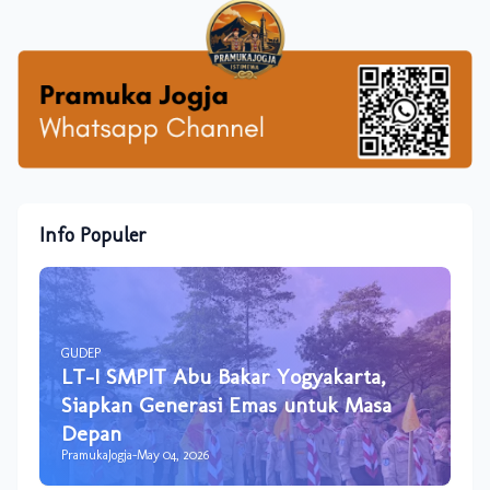
Info Populer
GUDEP
LT-I SMPIT Abu Bakar Yogyakarta,
Siapkan Generasi Emas untuk Masa
Depan
PramukaJogja
-
May 04, 2026