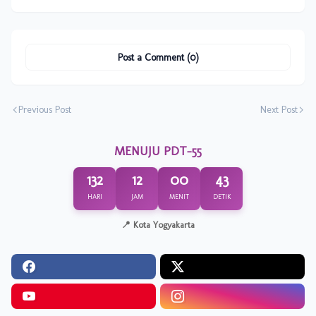
Post a Comment (0)
Previous Post
Next Post
MENUJU PDT-55
132
12
00
43
HARI
JAM
MENIT
DETIK
📍 Kota Yogyakarta