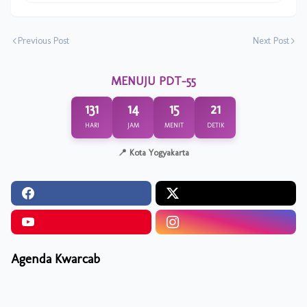
Previous Post
Next Post
MENUJU PDT-55
131
14
15
21
HARI
JAM
MENIT
DETIK
📍 Kota Yogyakarta
Agenda Kwarcab