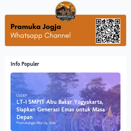
Info Populer
GUDEP
LT-I SMPIT Abu Bakar Yogyakarta,
Siapkan Generasi Emas untuk Masa
Depan
PramukaJogja
-
May 04, 2026