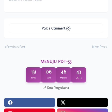
Post a Comment (0)
Previous Post
Next Post
MENUJU PDT-55
131
06
46
43
HARI
JAM
MENIT
DETIK
📍 Kota Yogyakarta