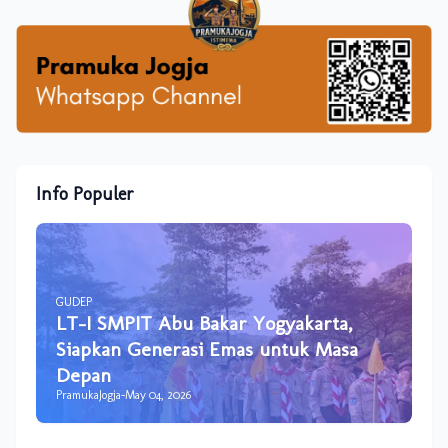
Info Populer
GUDEP
LT-I SMPIT Abu Bakar Yogyakarta,
Siapkan Generasi Emas untuk Masa
Depan
PramukaJogja
-
May 04, 2026