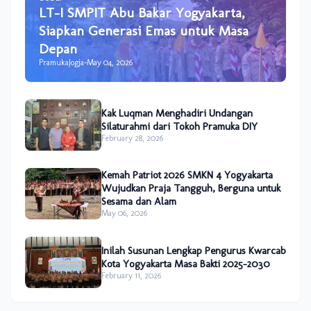
LT-I SMPIT Abu Bakar Yogyakarta,
Siapkan Generasi Emas untuk Masa
Depan
PramukaJogja
-
May 04, 2026
Kak Luqman Menghadiri Undangan
Silaturahmi dari Tokoh Pramuka DIY
February 28, 2026
Kemah Patriot 2026 SMKN 4 Yogyakarta
Wujudkan Praja Tangguh, Berguna untuk
Sesama dan Alam
May 06, 2026
Inilah Susunan Lengkap Pengurus Kwarcab
Kota Yogyakarta Masa Bakti 2025–2030
February 11, 2026