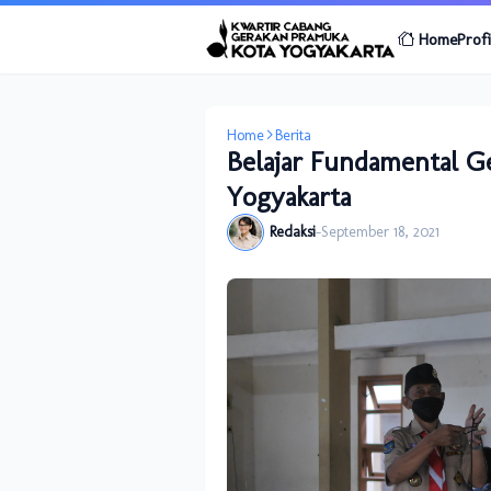
Home
Profi
Home
Berita
Belajar Fundamental G
Yogyakarta
Redaksi
-
September 18, 2021