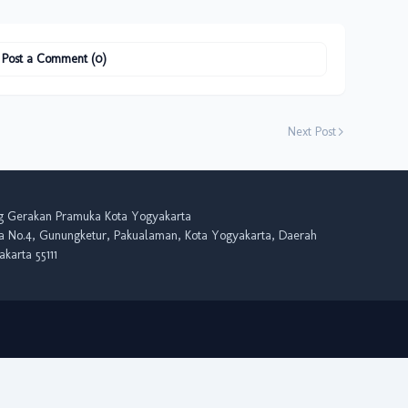
Post a Comment (0)
Next Post
g Gerakan Pramuka Kota Yogyakarta
wa No.4, Gunungketur, Pakualaman, Kota Yogyakarta, Daerah
karta 55111