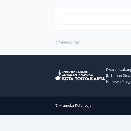
Previous Post
Kwartir Caban
Jl. Taman Sis
Istimewa Yogya
❣︎ Pramuka Kota Jogja