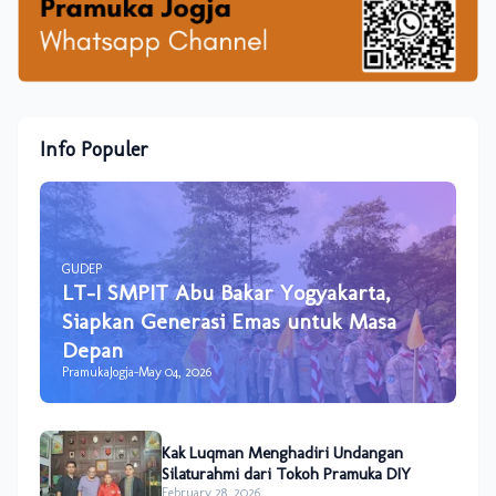
Info Populer
GUDEP
LT-I SMPIT Abu Bakar Yogyakarta,
Siapkan Generasi Emas untuk Masa
Depan
PramukaJogja
-
May 04, 2026
Kak Luqman Menghadiri Undangan
Silaturahmi dari Tokoh Pramuka DIY
February 28, 2026