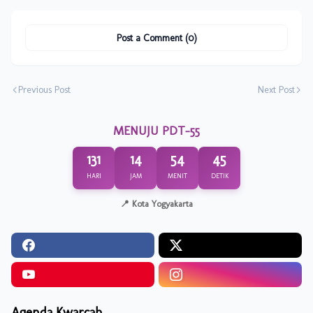
Post a Comment (0)
Previous Post
Next Post
MENUJU PDT-55
131
14
54
45
HARI
JAM
MENIT
DETIK
📍 Kota Yogyakarta
Agenda Kwarcab